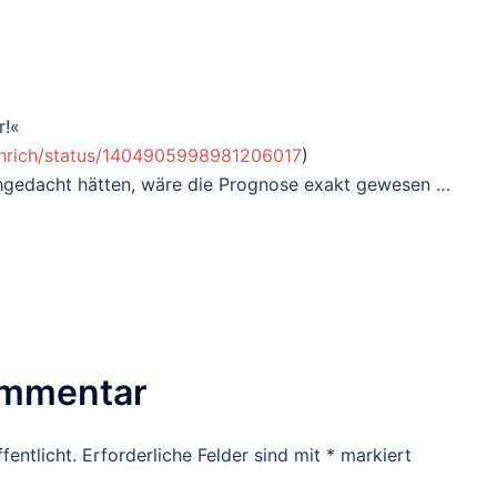
r!«
ethrich/status/1404905998981206017
)
hgedacht hätten, wäre die Prognose exakt gewesen …
ommentar
fentlicht.
Erforderliche Felder sind mit
*
markiert