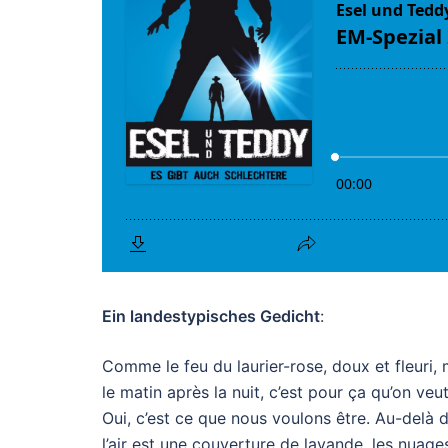
Ein landestypisches Gedicht
:
Comme le feu du laurier-rose, doux et fleuri,
le matin après la nuit, c’est pour ça qu’on veut
Oui, c’est ce que nous voulons être. Au-delà 
l’air est une couverture de lavande, les nuag