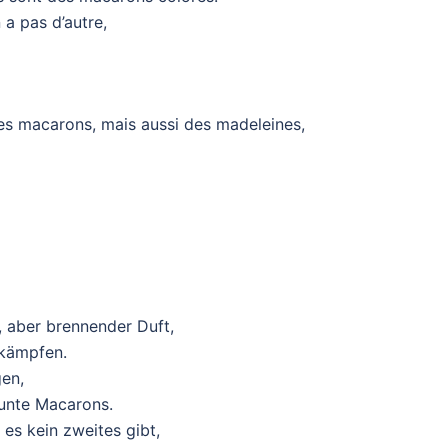
n a pas d’autre,
 des macarons, mais aussi des madeleines,
, aber brennender Duft,
 kämpfen.
gen,
bunte Macarons.
l es kein zweites gibt,