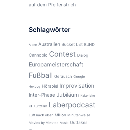
auf dem Pfeifenstrich
Schlagwörter
Australien
Bucket List
BUND
Alone
Contest
Cannobio
Dialog
Europameisterschaft
Fußball
Geräusch
Google
Improvisation
Hörspiel
Hexbug
Jubiläum
Inter-Phase
Kakerlake
Laberpodcast
KI
Kurzfilm
Luft nach oben
Million
Minutenweise
Outtakes
Movies by Minutes
Musik