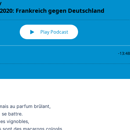
 mais au parfum brûlant,
 se battre.
des vignobles,
es sont des macarons colorés.