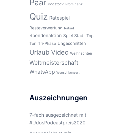
Paar
Podstock
Prominenz
Quiz
Ratespiel
Resteverwertung
Rätsel
Spendenaktion
Spiel
Stadt
Top
Ungeschnitten
Ten
Tri-Phase
Urlaub
Video
Weihnachten
Weltmeisterschaft
WhatsApp
Wunschkonzert
Auszeichnungen
7-fach ausgezeichnet mit
#UdosPodcastpreis2020