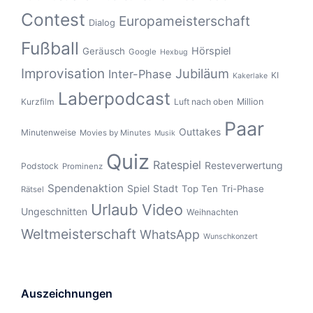
Contest
Europameisterschaft
Dialog
Fußball
Hörspiel
Geräusch
Google
Hexbug
Improvisation
Jubiläum
Inter-Phase
KI
Kakerlake
Laberpodcast
Kurzfilm
Luft nach oben
Million
Paar
Outtakes
Minutenweise
Movies by Minutes
Musik
Quiz
Ratespiel
Resteverwertung
Podstock
Prominenz
Spendenaktion
Spiel
Stadt
Top Ten
Tri-Phase
Rätsel
Urlaub
Video
Ungeschnitten
Weihnachten
Weltmeisterschaft
WhatsApp
Wunschkonzert
Auszeichnungen