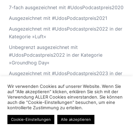
7-fach ausgezeichnet mit #UdosPodcastpreis2020
Ausgezeichnet mit #UdosPodcastpreis2021
Ausgezeichnet mit #UdosPodcastpreis2022 in der
Kategorie »Luft«
Unbegrenzt ausgezeichnet mit
#UdosPodcastpreis2022 in der Kategorie
»Groundhog Day«
Ausgezeichnet mit #UdosPodcastpreis2023 in der
Kategorie »Gute Episodentitel mit Teilchen«
Wir verwenden Cookies auf unserer Website. Wenn Sie
Ausgezeichnet mit dem Spezial-
auf "Alle akzeptieren" klicken, erklären Sie sich mit der
Verwendung ALLER Cookies einverstanden. Sie können
#UdosPodcastpreis2024 in der Kategorie
auch die "Cookie-Einstellungen" besuchen, um eine
»Zeitreisen«
kontrollierte Zustimmung zu erteilen.
Ausgezeichnet mit dem Negativpreis
Cookie-Einstellungen
Alle akzeptieren
#UdosPodcastIgitt2024 in der Kategorie »Wirklich