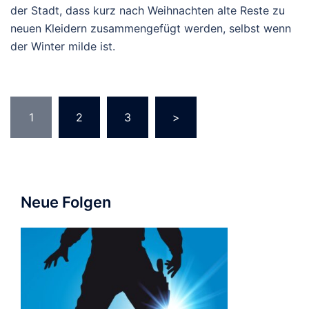
der Stadt, dass kurz nach Weihnachten alte Reste zu
neuen Kleidern zusammengefügt werden, selbst wenn
der Winter milde ist.
Seitennummerierung
1
2
3
>
der
Beiträge
Neue Folgen