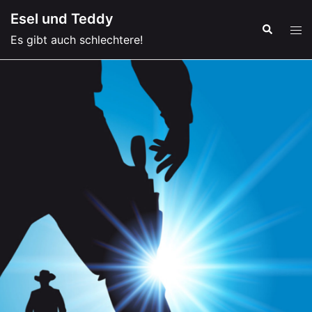
Zum
Esel und Teddy
Inhalt
Suche
Men
Es gibt auch schlechtere!
springen
ums