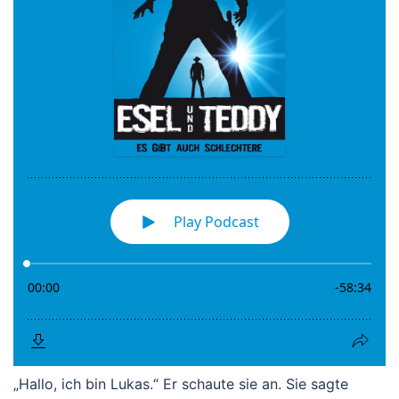
„Hallo, ich bin Lukas.“ Er schaute sie an. Sie sagte