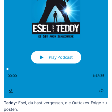
Teddy:
Esel, du hast vergessen, die Outtakes-Folge zu
posten.